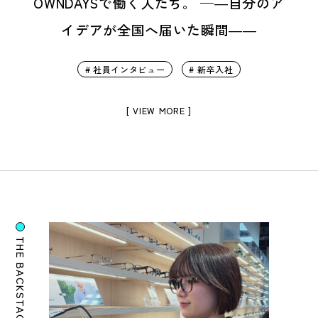
OWNDAYSで働く人たち。 —―自分のア
イデアが全国へ届いた瞬間――
# 社員インタビュー
# 新卒入社
[ VIEW MORE ]
THE BACKSTAGE