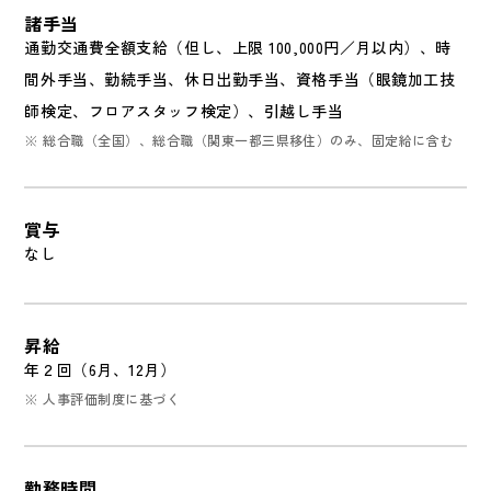
諸手当
通勤交通費全額支給（但し、上限 100,000円／月以内）、
時
間外手当、勤続手当、休日出勤手当、資格手当（眼鏡加工技
師検定、フロアスタッフ検定）、引越し手当
※ 総合職（全国）、総合職（関東一都三県移住）のみ、固定給に含む
賞与
なし
昇給
年２回（6月、12月）
※ 人事評価制度に基づく
勤務時間